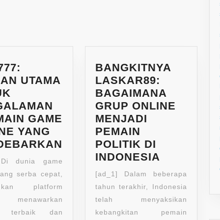
Next
post:
77:
BANGKITNYA
UAN UTAMA
LASKAR89:
UK
BAGAIMANA
GALAMAN
GRUP ONLINE
MAIN GAME
MENJADI
NE YANG
PEMAIN
OMO777:
DEBARKAN
POLITIK DI
TUJUAN
BANGKITN
INDONESIA
 Di dunia game
UTAMA
LASKAR89
yang serba cepat,
[ad_1] Dalam beberapa
UNTUK
BAGAIMA
ukan platform
tahun terakhir, Indonesia
PENGALAMAN
GRUP
 menawarkan
telah menyaksikan
BERMAIN
ONLINE
n terbaik dan
kebangkitan pemain