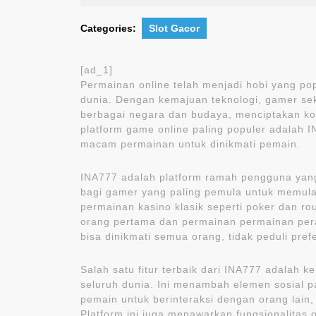
18,
2025
Categories:
Slot Gacor
[ad_1]
Permainan online telah menjadi hobi yang pop
dunia. Dengan kemajuan teknologi, gamer sek
berbagai negara dan budaya, menciptakan ko
platform game online paling populer adalah
macam permainan untuk dinikmati pemain.
INA777 adalah platform ramah pengguna yan
bagi gamer yang paling pemula untuk memulai
permainan kasino klasik seperti poker dan ro
orang pertama dan permainan permainan pera
bisa dinikmati semua orang, tidak peduli pre
Salah satu fitur terbaik dari INA777 adalah
seluruh dunia. Ini menambah elemen sosial
pemain untuk berinteraksi dengan orang lain,
Platform ini juga menawarkan fungsionalita