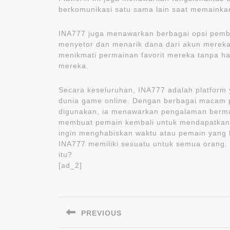
berkomunikasi satu sama lain saat memainka
INA777 juga menawarkan berbagai opsi pem
menyetor dan menarik dana dari akun mereka
menikmati permainan favorit mereka tanpa h
mereka.
Secara keseluruhan, INA777 adalah platform y
dunia game online. Dengan berbagai macam p
digunakan, ia menawarkan pengalaman berm
membuat pemain kembali untuk mendapatkan 
ingin menghabiskan waktu atau pemain yang l
INA777 memiliki sesuatu untuk semua orang.
itu?
[ad_2]
Post
navigation
PREVIOUS