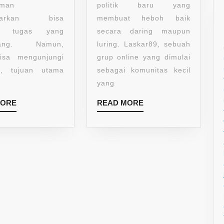
GAME
MENJADI
aman
politik baru yang
ONLINE
PEMAIN
barkan bisa
membuat heboh baik
YANG
POLITIK
di tugas yang
secara daring maupun
MENDEBARKAN
DI
tang. Namun,
luring. Laskar89, sebuah
INDONESI
isa mengunjungi
grup online yang dimulai
, tujuan utama
sebagai komunitas kecil
yang
READ
READ
MORE
READ MORE
MORE
MORE