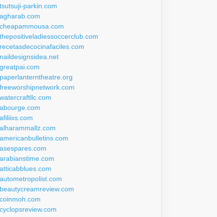
tsutsuji-parkin.com
agharab.com
cheapammousa.com
thepositiveladiessoccerclub.com
recetasdecocinafaciles.com
naildesignsidea.net
greatpai.com
paperlanterntheatre.org
freeworshipnetwork.com
watercraftllc.com
abourge.com
afiliixs.com
alharammallz.com
americanbulletins.com
asespares.com
arabianstime.com
atticabblues.com
autometropolist.com
beautycreamreview.com
coinmoh.com
cyclopsreview.com