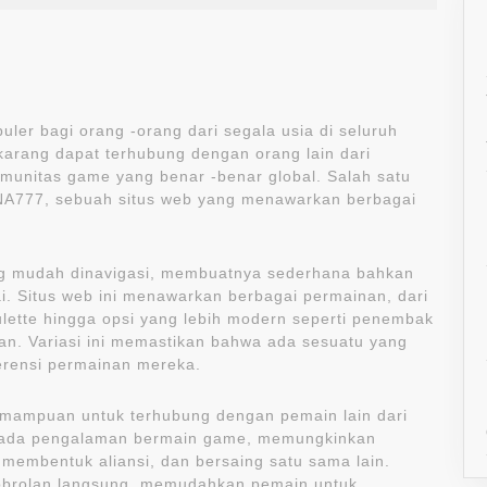
uler bagi orang -orang dari segala usia di seluruh
arang dapat terhubung dengan orang lain dari
munitas game yang benar -benar global. Salah satu
 INA777, sebuah situs web yang menawarkan berbagai
g mudah dinavigasi, membuatnya sederhana bahkan
. Situs web ini menawarkan berbagai permainan, dari
ulette hingga opsi yang lebih modern seperti penembak
n. Variasi ini memastikan bahwa ada sesuatu yang
ferensi permainan mereka.
 kemampuan untuk terhubung dengan pemain lain dari
 pada pengalaman bermain game, memungkinkan
 membentuk aliansi, dan bersaing satu sama lain.
s obrolan langsung, memudahkan pemain untuk