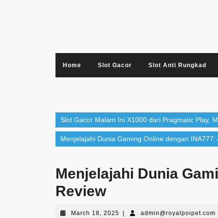
Skip
to
content
Home
Slot Gacor
Slot Anti Rungkad
Slot Gacor Malam Ini X1000 dari Pragmatic Play, 
Menjelajahi Dunia Gaming Online dengan INA777:
Menjelajahi Dunia Gam
Review
March
March 18, 2025
|
admin@royalpoipet.com