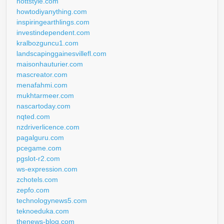
hottstyle.com
howtodiyanything.com
inspiringearthlings.com
investindependent.com
kralbozguncu1.com
landscapinggainesvillefl.com
maisonhauturier.com
mascreator.com
menafahmi.com
mukhtarmeer.com
nascartoday.com
nqted.com
nzdriverlicence.com
pagalguru.com
pcegame.com
pgslot-r2.com
ws-expression.com
zchotels.com
zepfo.com
technologynews5.com
teknoeduka.com
thenews-blog.com