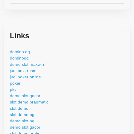
Links
domino qq
dominoqq
demo slot maxwin
judi bola resmi
judi poker online
poker
pkv
demo slot gacor
slot demo pragmatic
slot demo
slot demo pg
demo slot pg
demo slot gacor
slot demo gratis