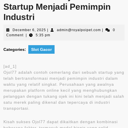
Startup Menjadi Pemimpin
Industri
December
admin@royalpo
December 6, 2025
|
admin@royalpoipet.com
|
0
6,
Comment
|
5:35 pm
2025
Categories:
Slot Gacor
[ad_1]
Ojol77 adalah contoh cemerlang dari sebuah startup yang
telah bertransformasi menjadi pemimpin industri dalam
waktu yang relatif singkat. Perusahaan yang awalnya
merupakan platform online kecil yang menghubungkan
pelanggan dengan tukang ojek ini kini telah menjadi salah
satu merek paling dikenal dan tepercaya di industri
transportasi.
Kisah sukses Ojol77 dapat dikaitkan dengan kombinasi
beberapa faktor, termasuk model bisnis yang solid,