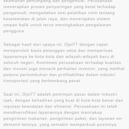
keamanan penumpang dan pengemudi. Perusahaan
menerapkan proses penyaringan yang ketat terhadap
pengemudi, mengadakan sesi pelatihan rutin tentang
keselamatan di jalan raya, dan menerapkan sistem
umpan balik untuk terus meningkatkan pengalaman
pengguna.
Sebagai hasil dari upaya ini, Ojol77 dengan cepat
memperoleh basis pelanggan setia dan memperluas
layanannya ke kota-kota dan wilayah-wilayah baru di
seluruh negeri. Komitmen perusahaan terhadap kualitas
dan inovasi juga menarik perhatian investor, yang melihat
potensi pertumbuhan dan profitabilitas dalam industri
transportasi yang berkembang pesat.
Saat ini, Ojol77 adalah pemimpin pasar dalam industri
ojek, dengan kehadiran yang kuat di kota-kota besar dan
reputasi keandalan dan efisiensi. Perusahaan ini telah
mendiversifikasi layanannya dengan mencakup
pengiriman makanan, pengiriman paket, dan layanan on-
demand lainnya, yang semakin memperkuat posisinya