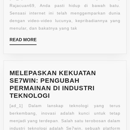
INTERNET
Rajacuan69, Anda pasti hidup di bawah batu.
MENAKJUBKAN
Sensasi internet ini telah menggemparkan dunia
DUNIA
dengan video-video lucunya, kepribadiannya yang
menular, dan bakatnya yang tak
READ
READ MORE
MORE
MELEPASKAN KEKUATAN
SE7WIN: PENGUBAH
PERMAINAN DI INDUSTRI
MELEPASKAN
TEKNOLOGI
KEKUATAN
[ad_1] Dalam lanskap teknologi yang terus
SE7WIN:
berkembang, inovasi adalah kunci untuk tetap
PENGUBAH
menjadi yang terdepan. Salah satu terobosan dalam
PERMAINAN
industri teknologi adalah Se7win, sebuah platform