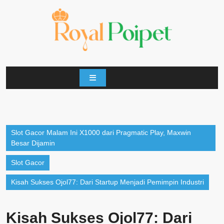
Skip
to
content
Open
Button
Slot Gacor Malam Ini X1000 dari Pragmatic Play, Maxwin
Besar Dijamin
Slot Gacor
Kisah Sukses Ojol77: Dari Startup Menjadi Pemimpin Industri
Kisah Sukses Ojol77: Dari