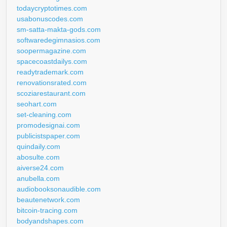
todaycryptotimes.com
usabonuscodes.com
sm-satta-makta-gods.com
softwaredegimnasios.com
soopermagazine.com
spacecoastdailys.com
readytrademark.com
renovationsrated.com
scoziarestaurant.com
seohart.com
set-cleaning.com
promodesignai.com
publicistspaper.com
quindaily.com
abosulte.com
aiverse24.com
anubella.com
audiobooksonaudible.com
beautenetwork.com
bitcoin-tracing.com
bodyandshapes.com