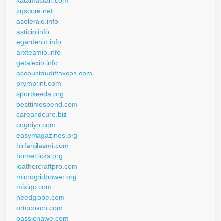
katamastah.com
zqscore.net
aseleraio.info
asticio.info
egardenio.info
arxteamio.info
getalexio.info
accountaudittaxcon.com
prymprint.com
sportkeeda.org
besttimespend.com
careandcure.biz
cogniyo.com
easymagazines.org
hirfanjilasmi.com
hometricks.org
leathercraftpro.com
microgridpower.org
mixiqo.com
needglobe.com
ortocoach.com
passionawe.com